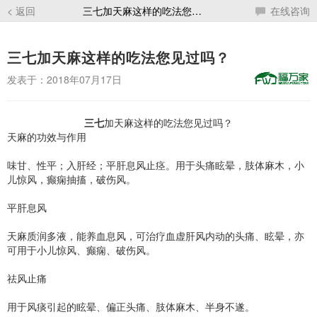
< 返回
三七加天麻这样的吃法您见过吗？
在线咨询
三七加天麻这样的吃法您见过吗？
发表于：2018年07月17日
三七
加天麻这样的吃法您见过吗？
天麻的功效与作用
味甘、性平；入肝经；平肝息风止痉。用于头痛眩晕，肢体麻木，小
儿惊风，癫痫抽搐，破伤风。
平肝息风
天麻质润多液，能养血息风，可治疗血虚肝风内动的头痛、眩晕，亦
可用于小儿惊风、癫痫、破伤风。
祛风止痛
用于风痰引起的眩晕、偏正头痛、肢体麻木、半身不遂。