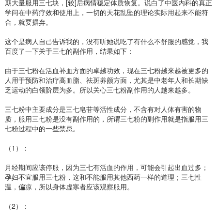
期大量服用三七块，[较]后病情稳定体质恢复。说白了中医内科的真正
学问在中药疗效和使用上，一切的天花乱坠的理论实际用起来不能符
合，就要摒弃。
这个是病人自己告诉我的，没有听她说吃了有什么不舒服的感觉，我
百度了一下关于三七的副作用，结果如下：
由于三七粉在活血补血方面的卓越功效，现在三七粉越来越被更多的
人用于预防和治疗高血脂、祛斑养颜方面，尤其是中老年人和长期缺
乏运动的白领阶层为多。所以关心三七粉副作用的人越来越多。
三七粉中主要成分是三七皂苷等活性成分，不含有对人体有害的物
质，服用三七粉是没有副作用的，所谓三七粉的副作用就是指服用三
七粉过程中的一些禁忌。
（1）：
月经期间应该停服，因为三七有活血的作用，可能会引起出血过多；
孕妇不宜服用三七粉，这和不能服用其他西药一样的道理；三七性
温，偏凉，所以身体虚寒者应该观察服用。
（2）：