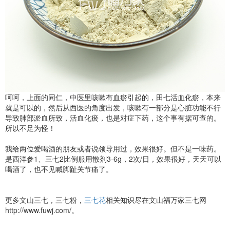
呵呵，上面的同仁，中医里咳嗽有血瘀引起的，田七活血化瘀，本来
就是可以的，然后从西医的角度出发，咳嗽有一部分是心脏功能不行
导致肺部淤血所致，活血化瘀，也是对症下药，这个事有据可查的。
所以不足为怪！
我给两位爱喝酒的朋友或者说领导用过，效果很好。但不是一味药。
是西洋参1、三七2比例服用散剂3-6g，2次/日，效果很好，天天可以
喝酒了，也不见喊脚趾关节痛了。
更多文山三七，三七粉，
三七花
相关知识尽在文山福万家三七网
http://www.fuwj.com/。