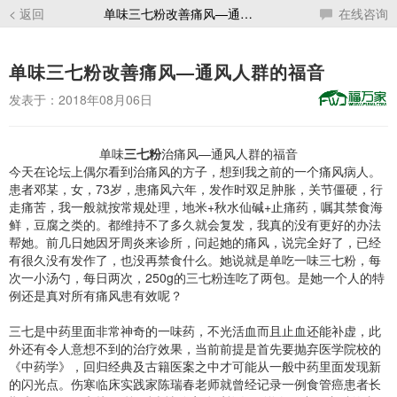
< 返回
单味三七粉改善痛风—通风人群的福音
在线咨询
单味三七粉改善痛风—通风人群的福音
发表于：2018年08月06日
单味
三七粉
治痛风—通风人群的福音
今天在论坛上偶尔看到治痛风的方子，想到我之前的一个痛风病人。
患者邓某，女，73岁，患痛风六年，发作时双足肿胀，关节僵硬，行
走痛苦，我一般就按常规处理，地米+秋水仙碱+止痛药，嘱其禁食海
鲜，豆腐之类的。都维持不了多久就会复发，我真的没有更好的办法
帮她。前几日她因牙周炎来诊所，问起她的痛风，说完全好了，已经
有很久没有发作了，也没再禁食什么。她说就是单吃一味三七粉，每
次一小汤勺，每日两次，250g的三七粉连吃了两包。是她一个人的特
例还是真对所有痛风患有效呢？
三七是中药里面非常神奇的一味药，不光活血而且止血还能补虚，此
外还有令人意想不到的治疗效果，当前前提是首先要抛弃医学院校的
《中药学》，回归经典及古籍医案之中才可能从一般中药里面发现新
的闪光点。伤寒临床实践家陈瑞春老师就曾经记录一例食管癌患者长