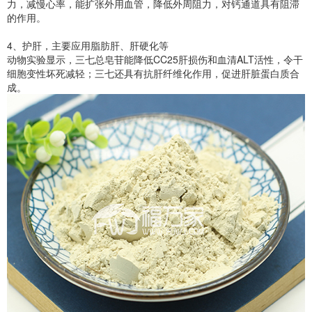
力，减慢心率，能扩张外用血管，降低外周阻力，对钙通道具有阻滞
的作用。
4、护肝，主要应用脂肪肝、肝硬化等
动物实验显示，三七总皂苷能降低CC25肝损伤和血清ALT活性，令干
细胞变性坏死减轻；三七还具有抗肝纤维化作用，促进肝脏蛋白质合
成。