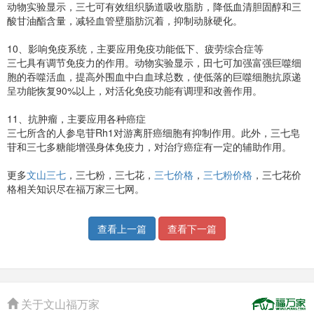
动物实验显示，三七可有效组织肠道吸收脂肪，降低血清胆固醇和三
酸甘油酯含量，减轻血管壁脂肪沉着，抑制动脉硬化。
10、影响免疫系统，主要应用免疫功能低下、疲劳综合症等
三七具有调节免疫力的作用。动物实验显示，田七可加强富强巨噬细
胞的吞噬活血，提高外围血中白血球总数，使低落的巨噬细胞抗原递
呈功能恢复90%以上，对活化免疫功能有调理和改善作用。
11、抗肿瘤，主要应用各种癌症
三七所含的人参皂苷Rh1对游离肝癌细胞有抑制作用。此外，三七皂
苷和三七多糖能增强身体免疫力，对治疗癌症有一定的辅助作用。
更多
文山三七
，三七粉，三七花，
三七价格
，
三七粉价格
，三七花价
格相关知识尽在福万家三七网。
查看上一篇
查看下一篇
关于文山福万家