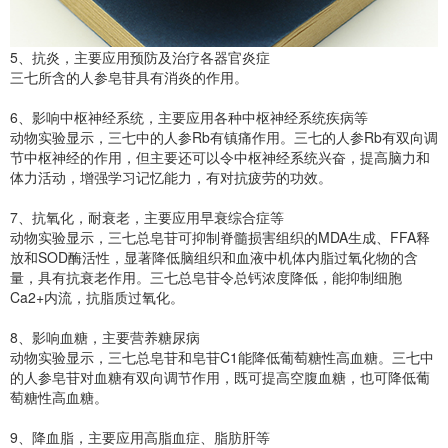
5、抗炎，主要应用预防及治疗各器官炎症
三七所含的人参皂苷具有消炎的作用。
6、影响中枢神经系统，主要应用各种中枢神经系统疾病等
动物实验显示，三七中的人参Rb有镇痛作用。三七的人参Rb有双向调
节中枢神经的作用，但主要还可以令中枢神经系统兴奋，提高脑力和
体力活动，增强学习记忆能力，有对抗疲劳的功效。
7、抗氧化，耐衰老，主要应用早衰综合症等
动物实验显示，三七总皂苷可抑制脊髓损害组织的MDA生成、FFA释
放和SOD酶活性，显著降低脑组织和血液中机体内脂过氧化物的含
量，具有抗衰老作用。三七总皂苷令总钙浓度降低，能抑制细胞
Ca2+内流，抗脂质过氧化。
8、影响血糖，主要营养糖尿病
动物实验显示，三七总皂苷和皂苷C1能降低葡萄糖性高血糖。三七中
的人参皂苷对血糖有双向调节作用，既可提高空腹血糖，也可降低葡
萄糖性高血糖。
9、降血脂，主要应用高脂血症、脂肪肝等