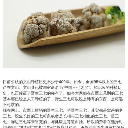
目前公认的文山种植历史不少于400年。如今，全国95%以上的三七
产在文山。文山县已被国家命名为“中国三七之乡”。如此长的种植历
史，也正佐证了野生三七的稀有了。如今大家能在市面上见到的三七
基本都已经是人工种植的了，野生三七可以说是稀有的东西，是可遇
不可求的。
现在网上、市面上推销的野生三七、半野生三七，其实都是拿差的冬
三七、没生长好的三七籽条或者是长相与三七相似的土三七、藤三
七、屏边三七等来冒充的，与健康是背道而驰。所以消费者在选择时
切勿因听到“野生”或者“半野生”就盲目购买，不仅治病养生没有功效反