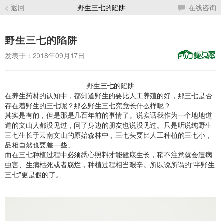
< 返回
野生三七的陷阱
在线咨询
野生三七的陷阱
发表于：2018年09月17日
野生
三七
的陷阱
在养生药材的认知中，都知道野生的要比人工养殖的好，那三七是否
存在着野生的三七呢？那么野生三七究竟长什么样呢？
其实是有的，但是那是几百年前的事情了。说实话我作为一个地地道
道的文山人都没见过，问了身边的朋友也说没见过。只是听说纯野生
三七生长于云南文山的原始森林中，三七头要比人工种植的三七小，
品相自然也要差一些。
而在三七种植过程中必须悉心照料才能健康生长，稍不注意就会遭病
虫害、生病枯死或者腐烂，种植过程相当艰辛。所以说所谓的“半野生
三七”更是假的了。