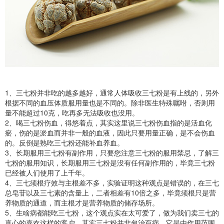
1、三七粉并非吃的越多越好，通常人体吸收三七粉是有上线的，另外
根据不同的血压体质服用量也是不同的。除非医生特殊嘱咐，否则用
量不能超过10克，吃再多无法吸收也没用。
2、喝三七粉伤血，得悠着点，其实这里说三七粉伤血指的是活血化
瘀，伤的是淤血而并非一般的血液，因此只要用量正确，是不会伤血
的。反倒是熟吃三七粉还能补血养血。
3、长期服用三七粉有副作用，只要您注意三七粉的服用禁忌，了解三
七粉的服用知识，长期服用三七粉是没有任何副作用的，毕竟三七粉
已经被人们使用了上千年。
4、三七须根疗效与主根差不多，实验证明这种观点是错误的，在三七
总皂苷以及三七素的含量上，二者相差有10倍之多，毕竟须根只是营
养物质的通道，而主根才是营养物质的储存场所。
5、生啥病都能吃三七粉，这个观点实在太可爱了，做为我们卖三七的
真心的喜欢这样的客户。其实三七粉并非包治百病，它是由作用范围