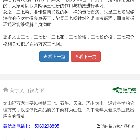
的，大家可以认真阅读三七粉的作用与功效进行学习。
总之，三七粉并非销售商们说的神一样的包治百病。只是三七粉能够
治疗的症状稍微多点罢了，毕竟三七粉针对的是血液循环，而血液循
环通常能够缓解全身病症。
更多
文山三七
，三七粉，三七花，
三七价格
，
三七粉价格
，三七花价
格相关知识尽在福万家三七网。
查看上一篇
查看下一篇
关于文山福万家
文山福万家主要以种植三七、石斛、天麻、玛卡为主，通过科学的管
理方式，以提供做高品质的中药材为己任，为中老年人健康事业做出
应有的贡献。
微信及电话1：15969298895
访问福万家产品列表