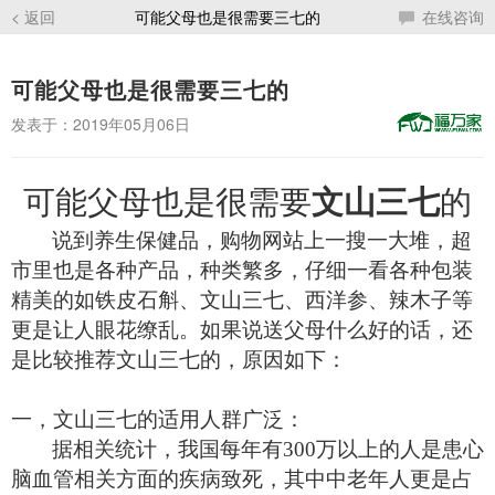
< 返回
可能父母也是很需要三七的
在线咨询
可能父母也是很需要三七的
发表于：2019年05月06日
可能父母也是很需要
文山三七
的
说到养生保健品，购物网站上一搜一大堆，超
市里也是各种产品，
种类繁多，
仔细一看
各种包装
精美的如铁皮石斛、
文山三七、
西洋参、辣木
子
等
更是让人眼花缭乱。如果说送父母什么好的话，还
是比较推荐文山三七的，原因如下：
一
，文山
三七的
适用人群广泛：
据相关统计，
我国每年有
300
万
以上的
人
是患
心
脑血管
相关方面的
疾病
致死
，其中中老年人
更是
占