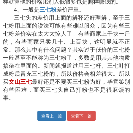
样就算他的价格比别人低很多也是照样赚钱的。
4
、一般是
三七粉
差价严重。
三七头的差价用上面的解释还好理解，至于三
七粉用上面的说法可能有些难以服众，因为有些三
七粉差价实在太大太惊人了。有些商家上千块一斤
的，有些商家只卖几十、上百块，这明显就不正
常。那么其中有什么问题？其实过于低价的三七粉
一般甚至不能称为三七粉了，多数是用其其他物质
掺杂在里面的。新闻就报道过用三七杆、三七叶打
成粉后冒充三七粉的，所以价格会相差很大。所以
买
文山三七
最好还是不要买三七粉为好，毕竟鉴别
有些困难，而买三七头自己打粉也不是很麻烦的
事。
查看上一篇
查看下一篇