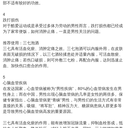
部不适有较好的功效。
4
跌打损伤
对于酷爱运动或是承受过多体力劳动的男性而言，跌打损伤都已经成
为了家常便饭，如何消肿止痛，一直是男性关注的问题。
推荐使用：三七泡酒
三七具有活血化瘀、消肿定痛之效。三七泡酒可以内服外用，在皮肤
表面无破损的情况下，以三七酒轻揉患处并适量内服，可活血散瘀、
消肿止痛；若伤口破损，则可外敷三七粉，再配合内服，达到迅速止
血、加快伤口愈合的作用。
5
心脑血管疾病
在发达国家，心血管病被称为“男性疾病”，80%的心血管病发生在男
性身上；而在中国，男性出现心脑血管病的几率是女性的两倍多。保
健专家指出，心脑血管病更“青睐”男性，与男性们的生活方式有非常
直接的关系，吸烟、“将军肚”、精神压力大、糖尿病患病人群更多等
是导致男性心脑血管病高发的重要原因。
三七具有活血化瘀的作用，能有效增加冠脉流量，抑制血栓形成，抵