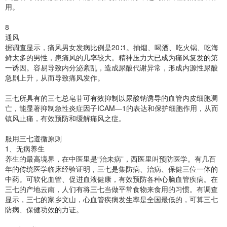
用。
8
通风
据调查显示，痛风男女发病比例是20∶1。抽烟、喝酒、吃火锅、吃海
鲜太多的男性，患痛风的几率较大。精神压力大已成为痛风复发的第
一诱因。容易导致内分泌紊乱，造成尿酸代谢异常，形成内源性尿酸
急剧上升，从而导致痛风发作。
三七所具有的三七总皂苷可有效抑制以尿酸钠诱导的血管内皮细胞凋
亡，能显著抑制急性炎症因子ICAM—1的表达和保护细胞作用，从而
镇风止痛，有效预防和缓解痛风之症。
服用三七遵循原则
1、无病养生
养生的最高境界，在中医里是“治未病”，西医里叫预防医学。有几百
年的传统医学临床经验证明，三七是集防病、治病、保健三位一体的
中药。可软化血管、促进血液健康，有效预防各种心脑血管疾病。在
三七的产地云南，人们有将三七当做平常食物来食用的习惯。有调查
显示，三七的家乡文山，心血管疾病发生率是全国最低的，可算三七
防病、保健功效的力证。