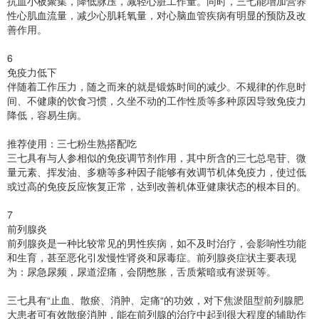
抗血小板聚集，降低脉压，减轻心脏工作量。同时，三七能增加营养
性心肌血流量，减少心肌耗氧量，对心脑血管疾病有明显的预防及改
善作用。
6
免疫力低下
伴随着工作压力，随之而来的就是锻炼时间的减少。不规律的作息时
间、不健康的饮食习惯，久坐不动的工作性质等多种原因导致免疫力
降低，容易生病。
推荐使用：三七粉生熟搭配吃
三七具有与人参相似的免疫调节剂作用，其中所含的三七总皂苷、微
量元素、挥发油、多糖等多种因子能够有效调节机体免疫力，使过低
或过高的免疫反应恢复正常，达到改善机体亚健康状态的根本目的。
7
前列腺炎
前列腺炎是一种比较常见的男性疾病，如不及时治疗，会影响性功能
和生育，甚至恶化引发慢性肾炎和尿毒症。前列腺炎症状主要表现
为：尿急尿频，尿道涩痛，会阴憋胀，舌质紫暗或有淤斑等。
三七具有“止血、散瘀、消肿、定痛“的功效，对下焦淤阻型前列腺肥
大患者可有效散瘀消肿，能在前列腺的治疗中起到很大程度的辅助作