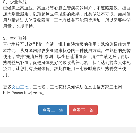
2、少量常服
已经患上高血压、高血脂等心脑血管疾病的用户，不遵照建议、擅自
加大剂量服用，以期起到立竿见影的效果，此类做法不可取。如果使
用剂量超过人体吸收限度，三七疗效并不能同等增加，所以需要科学
用量，长期坚持。
3、生打熟补
三七生粉可以达到清洁血液，排出血液垃圾的作用；熟粉则是作为固
本培元，从身体内部改变亚健康状态的一种使用方式。生熟粉的交替
使用，秉持“先清后补”原则，以生粉疏通血管、清洁血液之后，再以
熟粉益气补血，促进身体更好的吸收营养元素，从而达到提高人体免
疫力，让您拥有强健体魄。故此在服用三七粉时建议生熟粉交替使
用。
更多
文山三七
，三七粉，三七花相关知识尽在文山福万家三七网
http://www.fuwj.com/。
查看上一篇
查看下一篇