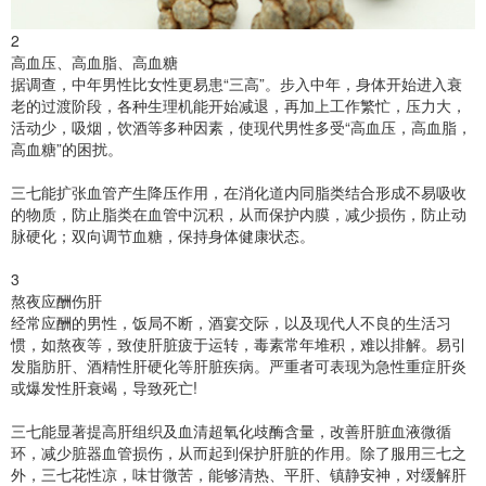
2
高血压、高血脂、高血糖
据调查，中年男性比女性更易患“三高”。步入中年，身体开始进入衰
老的过渡阶段，各种生理机能开始减退，再加上工作繁忙，压力大，
活动少，吸烟，饮酒等多种因素，使现代男性多受“高血压，高血脂，
高血糖”的困扰。
三七能扩张血管产生降压作用，在消化道内同脂类结合形成不易吸收
的物质，防止脂类在血管中沉积，从而保护内膜，减少损伤，防止动
脉硬化；双向调节血糖，保持身体健康状态。
3
熬夜应酬伤肝
经常应酬的男性，饭局不断，酒宴交际，以及现代人不良的生活习
惯，如熬夜等，致使肝脏疲于运转，毒素常年堆积，难以排解。易引
发脂肪肝、酒精性肝硬化等肝脏疾病。严重者可表现为急性重症肝炎
或爆发性肝衰竭，导致死亡!
三七能显著提高肝组织及血清超氧化歧酶含量，改善肝脏血液微循
环，减少脏器血管损伤，从而起到保护肝脏的作用。除了服用三七之
外，三七花性凉，味甘微苦，能够清热、平肝、镇静安神，对缓解肝