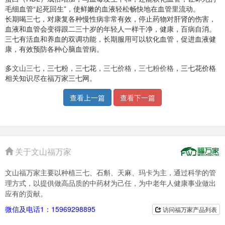
毛细血管“起死回生”，使鲜嫩的血液轻松畅快地在血管里流动。
长期喝三七，对康复各种慢性病非常有效，停止药物对肝肾的伤害，
血液和血管会变得跟二三十岁的年轻人一样干净，健康，百病自消。
三七有活血和养血的双调功能，长期服用可以软化血管，促进血液健
康，有效预防各种心脑血管病。
多
文山三七
，三七粉，三七花，
三七价格
，
三七粉价格
，三七花价格
相关知识尽在福万家三七网。
查看上一篇
查看下一篇
关于文山福万家
文山福万家主要以种植三七、石斛、天麻、玛卡为主，通过科学的管
理方式，以提供做高品质的中药材为己任，为中老年人健康事业做出
应有的贡献。
微信及电话1：15969298895
访问福万家产品列表