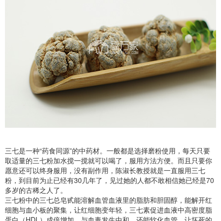
三七是一种“药食同源”的中药材。一般都是选择磨粉使用，每天只要
取适量的三七粉加水搅一搅就可以喝了，服用方法方便。而且只要你
愿意还可以终身服用，没有副作用，陈淑长教授就是一直服用三七
粉，到目前为止已经有30几年了，见过她的人都不敢相信她已经是70
多岁的古稀之人了。
三七粉中的三七总皂甙能溶解血管血液里的脂肪和胆固醇，能解开红
细胞与血小板的聚集，让红细胞变年轻，三七素促进血液中高密度脂
蛋白（HDL）成倍增加，与血毒发生中和，还能软化血管，让坏死的