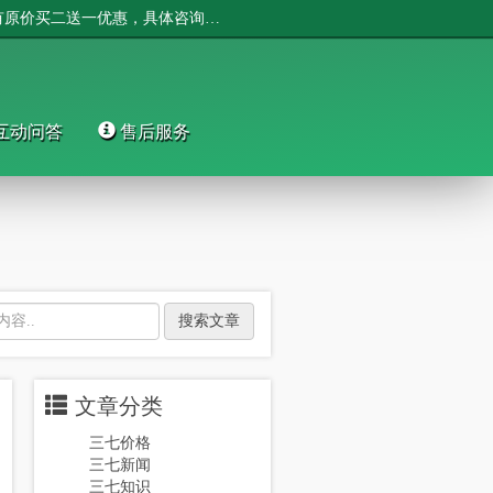
文山福万家网站升级改版中，现在订购有原价买二送一优惠，具体咨询：0876-2137111
互动问答
售后服务
搜索文章
文章分类
三七价格
三七新闻
三七知识