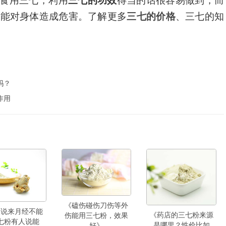
食用三七，利用
三七的功效
得当的话很容易做到，而
可能对身体造成危害。了解更多
三七的价格
、三七的知
吗？
作用
《磕伤碰伤刀伤等外
人说来月经不能
《药店的三七粉来源
伤能用三七粉，效果
七粉有人说能
是哪里？性价比如
好》