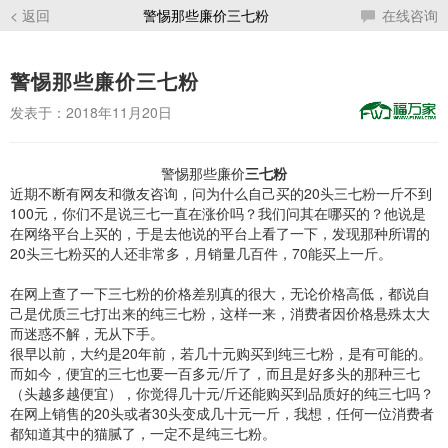
< 返回
警惕那些廉价三七粉
在线咨询
警惕那些廉价三七粉
发表于：2018年11月20日
警惕那些廉价
三七粉
近期不断有网友和微友咨询，问为什么自己买的20头三七粉一斤不到
100元，你们不是说三七一直在涨价吗？我们问其在哪买的？他说是
在网络平台上买的，于是去他说的平台上看了一下，发现那种所谓的
20头三七粉买的人还非常多，月销量几百件，70能买上一斤。
在网上查了一下三七粉的价格差别真的很大，无论价格高低，都说自
己是优质三七打出来的纯三七粉，这样一来，消费者因价格悬殊太大
而迷惑不解，无从下手。
很早以前，大约是20年前，若几十元购买到纯三七粉，是有可能的。
而如今，便宜的三七也要一百多元/斤了，而且是好多头的那种三七
（头越多越便宜），你觉得几十元/斤还能购买到品质好的纯三七吗？
在网上销售的20头或者30头变成几十元一斤，我想，任何一位消费者
都知道其中的猫腻了，一定不是纯三七粉。