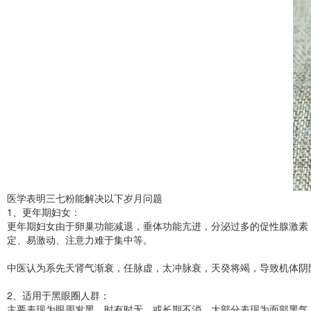
医学表明三七粉能解决以下岁月问题
1、更年期妇女：
更年期妇女由于卵巢功能减退，垂体功能亢进，分泌过多的促性腺激素
定、易激动、注意力难于集中等。
中医认为系先天肾气渐衰，任脉虚，太冲脉衰，天癸将竭，导致机体阴
2、适用于黑眼圈人群：
主要表现为眼周发黑，时有时无，或长期不消。大部分表现为面部黑气