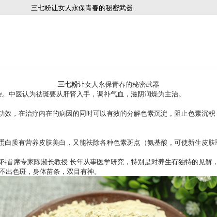
三七粉让女人永保青春的秘密武器
三七粉
让女人永保青春的秘密武器
杂。中医认为祛斑要从肝肾入手，调补气血，滋阴润燥为主治。
功效，在治疗内在的病因的同时可以有效的分解色素沉淀，阻止色素沉积
蛋白质有营养皮肤美白，又能祛除各种色素斑点（氨基酸，可使新生皮肤
科首席专家陈淑长教授 长年从事医学研究，特别是对养生有独特的见解
看不出色斑，身体苗条，双目有神。