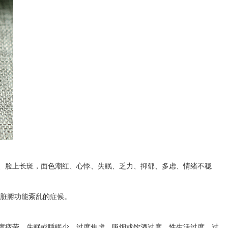
、脸上长斑，面色潮红、心悸、失眠、乏力、抑郁、多虑、情绪不稳
列脏腑功能紊乱的症候。
度疲劳，失眠或睡眠少，过度焦虑，吸烟或饮酒过度，性生活过度，过