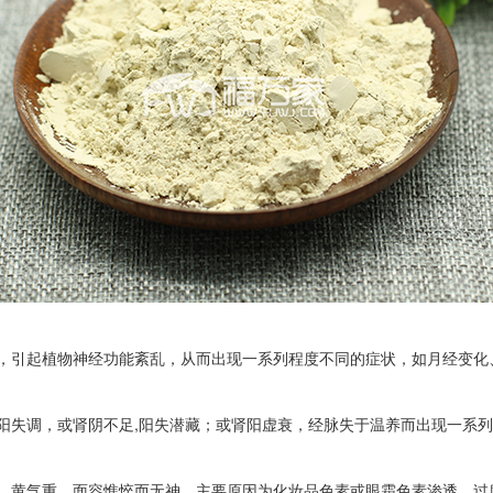
，引起植物神经功能紊乱，从而出现一系列程度不同的症状，如月经变化
阳失调，或肾阴不足,阳失潜藏；或肾阳虚衰，经脉失于温养而出现一系
、黄气重。面容憔悴而无神。主要原因为化妆品色素或眼霜色素渗透，过