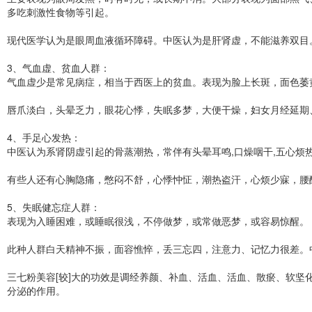
多吃刺激性食物等引起。
现代医学认为是眼周血液循环障碍。中医认为是肝肾虚，不能滋养双目
3、气血虚、贫血人群：
气血虚少是常见病症，相当于西医上的贫血。表现为脸上长斑，面色萎
唇爪淡白，头晕乏力，眼花心悸，失眠多梦，大便干燥，妇女月经延期
4、手足心发热：
中医认为系肾阴虚引起的骨蒸潮热，常伴有头晕耳鸣,口燥咽干,五心烦
有些人还有心胸隐痛，憋闷不舒，心悸忡怔，潮热盗汗，心烦少寐，腰
5、失眠健忘症人群：
表现为入睡困难，或睡眠很浅，不停做梦，或常做恶梦，或容易惊醒。
此种人群白天精神不振，面容憔悴，丢三忘四，注意力、记忆力很差。
三七粉美容[较]大的功效是调经养颜、补血、活血、活血、散瘀、软
分泌的作用。