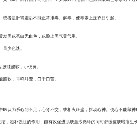
。或者是肝肾虚后不能正常排毒、解毒，使毒素上泛双目引起。
黄发黑或苍白无血色，或脸上黑气黄气重。
、量少色淡。
热,腰膝酸软，小便黄。
酸膝软，耳鸣耳聋，口干口苦。
中医认为系心阴不足，心肾不交，或相火旺盛，扰动心神。使心不能藏神
坚化结，滋补强壮的作用，能有效促进肌肤血液循环的同时舒缓皮肤暗疮生