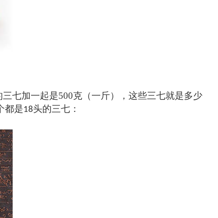
的三七加一起是
500
克（一斤），这些三七就是多少
个都是
头的三七：
18